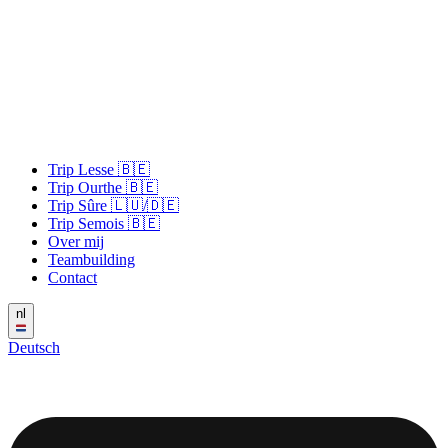
Trip Lesse 🇧🇪
Trip Ourthe 🇧🇪
Trip Sûre 🇱🇺/🇩🇪
Trip Semois 🇧🇪
Over mij
Teambuilding
Contact
nl
Deutsch