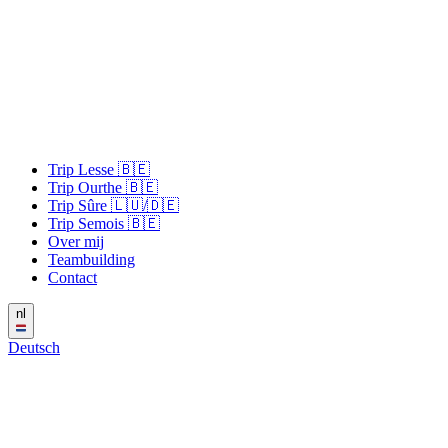
Trip Lesse 🇧🇪
Trip Ourthe 🇧🇪
Trip Sûre 🇱🇺/🇩🇪
Trip Semois 🇧🇪
Over mij
Teambuilding
Contact
nl
Deutsch