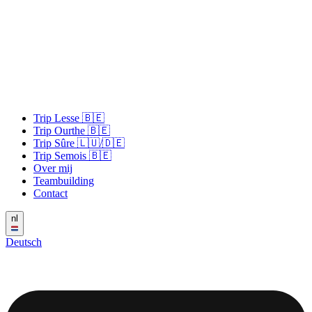
Trip Lesse 🇧🇪
Trip Ourthe 🇧🇪
Trip Sûre 🇱🇺/🇩🇪
Trip Semois 🇧🇪
Over mij
Teambuilding
Contact
nl
Deutsch