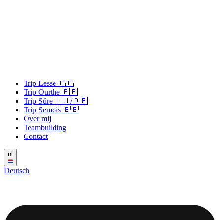
Trip Lesse 🇧🇪
Trip Ourthe 🇧🇪
Trip Sûre 🇱🇺/🇩🇪
Trip Semois 🇧🇪
Over mij
Teambuilding
Contact
nl
Deutsch