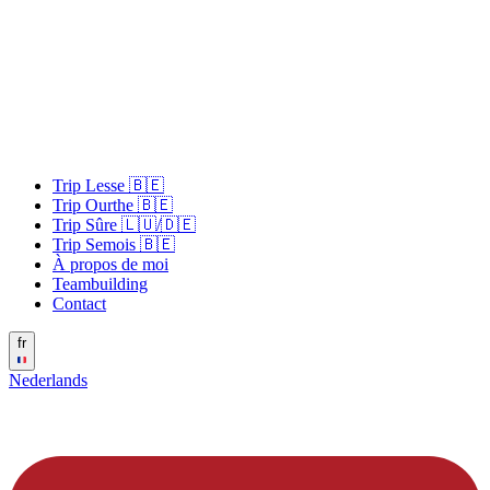
Trip Lesse 🇧🇪
Trip Ourthe 🇧🇪
Trip Sûre 🇱🇺/🇩🇪
Trip Semois 🇧🇪
À propos de moi
Teambuilding
Contact
fr
Nederlands