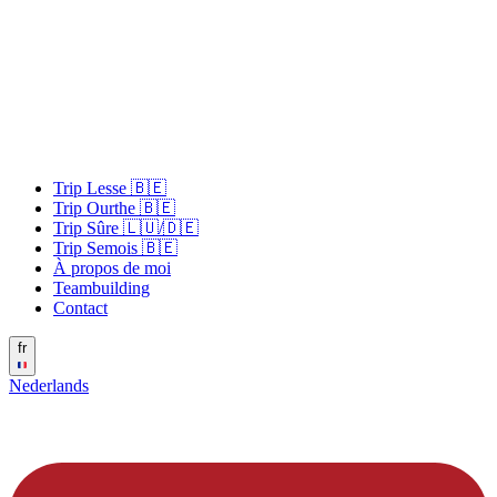
Trip Lesse 🇧🇪
Trip Ourthe 🇧🇪
Trip Sûre 🇱🇺/🇩🇪
Trip Semois 🇧🇪
À propos de moi
Teambuilding
Contact
fr
Nederlands